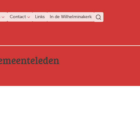
s
Contact
Links
In de Wilhelminakerk
gemeenteleden