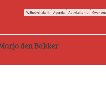
Wilhelminakerk
Agenda
Activiteiten
Over on
Marjo den Bakker