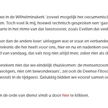
e in de Wilhelminakerk ‘zoveel mogelijk het oecumenisch
n. Toch voel ik mij, hoewel technisch gesproken een ‘gast
rte in het ritme van dat leesrooster, zoals Evelien dat vee
ker dan de andere keer: uitleggen wat er staat en verbande
tekenis die het heeft voor ons, hier en nu en nadenken o
an vandaag, dat valt nog niet altijd mee; zeker niet als 
etekent niet dat we eindelijk thuiskomen: de mensenzoon 
volgers, niet om bewonderaars’, zei ooit de Deense Filoso
estelt in de tijdgeest. Gelukkig bidden we vooraf samen o
 de orde van dienst vindt u door
hier
te klikken.