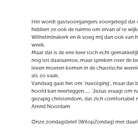
Het wordt gastvoorgangers voorgelegd dat w
hebben ze ook de ruimte om ervan af te wijke
Wilhelminakerk en ik voeg mij dan ook van ha
week.
Maar dat is de ene keer toch echt gemakkelij
nog tot daaraantoe, maar spreken over de be
leven moeten komen in de chaotische wereld v
als zo vaak.
Vandaag gaat het om ‘navolging’, maar dat b
hoofd kan neerleggen….. ‘Jezus vraagt om na
gezapig christendom, dat zich comfortabel n
Arend Noordam
Onze zondagsbrief (WilopZondag) met daarin