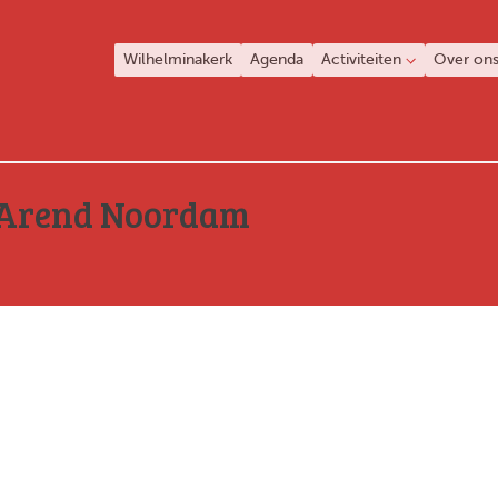
Wilhelminakerk
Agenda
Activiteiten
Over on
Arend Noordam