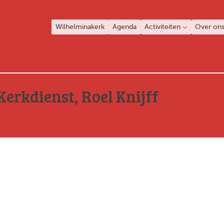
Wilhelminakerk
Agenda
Activiteiten
Over on
Kerkdienst, Roel Knijff