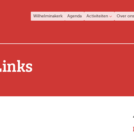
Wilhelminakerk
Agenda
Activiteiten
Over on
Links