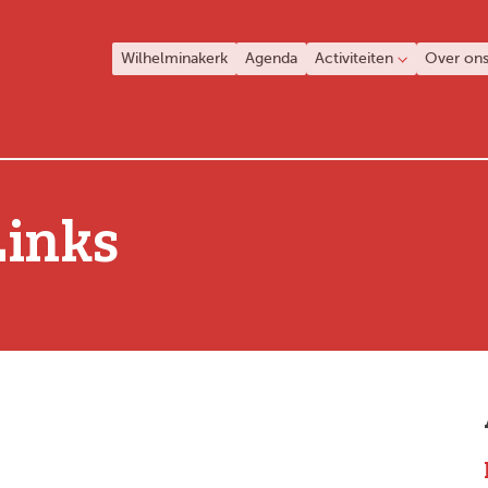
Wilhelminakerk
Agenda
Activiteiten
Over on
Links