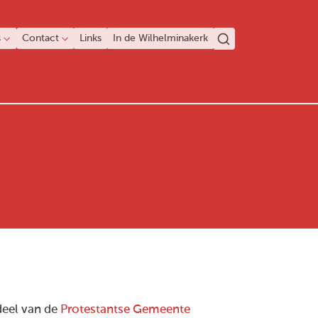
s
Contact
Links
In de Wilhelminakerk
rdeel van de
Protestantse Gemeente