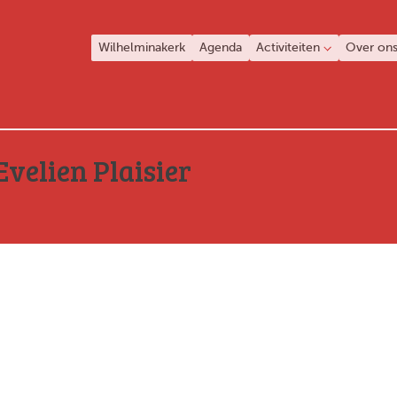
Wilhelminakerk
Agenda
Activiteiten
Over on
Evelien Plaisier