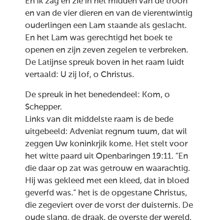
En ik zag en zie in het midden van de troon
en van de vier dieren en van de vierentwintig
ouderlingen een Lam staande als geslacht.
En het Lam was gerechtigd het boek te
openen en zijn zeven zegelen te verbreken.
De Latijnse spreuk boven in het raam luidt
vertaald: U zij lof, o Christus.
De spreuk in het benedendeel: Kom, o
Schepper.
Links van dit middelste raam is de bede
uitgebeeld: Adveniat regnum tuum, dat wil
zeggen Uw koninkrjik kome. Het stelt voor
het witte paard uit Openbaringen 19:11. “En
die daar op zat was getrouw en waarachtig.
Hij was gekleed met een kleed, dat in bloed
geverfd was.” het is de opgestane Christus,
die zegeviert over de vorst der duisternis. De
oude slang, de draak, de overste der wereld,