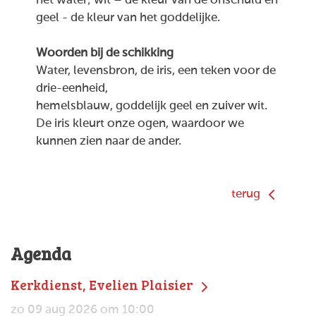
het water; wit – de kleur van de onschuld en
geel - de kleur van het goddelijke.
Woorden bij de schikking
Water, levensbron,
de iris, een teken voor de
drie-eenheid,
hemelsblauw, goddelijk geel en zuiver wit.
De iris kleurt onze ogen,
waardoor we
kunnen zien
naar de ander.
terug
Agenda
Kerkdienst, Evelien Plaisier
zo 09 aug 2026 om 10:00