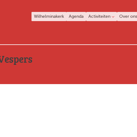
Wilhelminakerk
Agenda
Activiteiten
Over on
Vespers